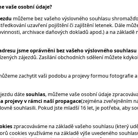
me vaše osobní údaje?
jezdu
můžeme bez vašeho výslovného souhlasu shromažďova
středkování uzavření pojištění či zajištění letenek. Dále m
ovinnosti, archivace daňových dokladů apod.) a na základ
 adresu
jsme oprávněni bez vašeho výslovného souhlasu
bízených zájezdů. Zasílání obchodních sdělení můžete kdyko
me zachytit vaši podobu a projevy formou fotografie a vid
jezdu dáte
souhlas
, můžeme vaše osobní údaje zpracováv
 a projevy v rámci naší propagace
(zejména zveřejněním n
slovně souhlasili. Pokud jste mladší 16 let, je potřeba, aby
okies
zpracováváme na základě vašeho souhlasu (který udě
uborů cookies využíváme na základě výše uvedeného souhl