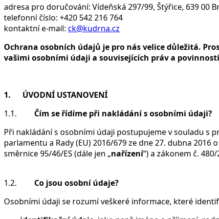
adresa pro doručování: Vídeňská 297/99, Štýřice, 639 00 B
telefonní číslo: +420 542 216 764
kontaktní e-mail:
ck@kudrna.cz
Ochrana osobních údajů je pro nás velice důležitá. Pro
vašimi osobními údaji a souvisejících práv a povinností
1. ÚVODNÍ USTANOVENÍ
1.1.
Čím se řídíme při nakládání s osobními údaji?
Při nakládání s osobními údaji postupujeme v souladu s 
parlamentu a Rady (EU) 2016/679 ze dne 27. dubna 2016 o 
směrnice 95/46/ES (dále jen „
nařízení
“) a zákonem č. 480/
1.2.
Co jsou osobní údaje?
Osobními údaji se rozumí veškeré informace, které identif