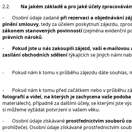
2.2.
Na jakém základě a pro jaké účely zpracovává
- Osobní údaje zadané
při rezervaci a objednávání zá
plnění smlouvy
, tedy za účelem poskytnutí zájezdu, zpro
zákonem stanovených povinností
(zejména evidenční p
právních nároků
.
-
Pokud jste u nás zakoupili zájezd, vaši e-mailovou
zasílání obchodních sdělení
týkajících se jiných námi na
- Pokud nám k tomu v průběhu zájezdu dáte souhlas, může
- Pokud nám k tomu před začátkem nebo v průběhu zá
fotografií a videí, na kterých je zachycena vaše podoba
materiálech), případně za dalšími účely, se kterými jste vý
si můžeme vyžádat potvrzení o vašem věku.
- Osobní údaje získávané
prostřednictvím souborů co
prohlížeče). Osobní údaje získávané prostřednictvím so