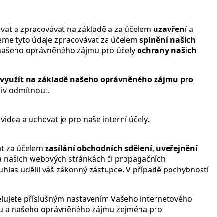
t a zpracovávat na základě a za účelem
uzavření
a
ůžeme tyto údaje zpracovávat za účelem
splnění našich
ě našeho oprávněného zájmu pro účely
ochrany našich
 využít na základě našeho oprávněného zájmu pro
liv odmítnout.
ea a uchovat je pro naše interní účely.
at za účelem
zasílání obchodních sdělení
,
uveřejnění
a našich webových stránkách či propagačních
 souhlas udělil váš zákonný zástupce. V případě pochybností
lujete příslušným nastavením Vašeho internetového
asu a našeho oprávněného zájmu zejména pro