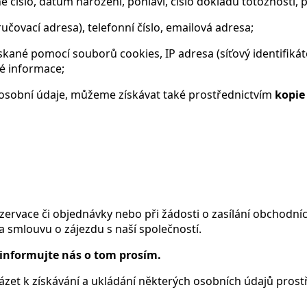
né číslo, datum narození, pohlaví, číslo dokladu totožnosti,
ručovací adresa), telefonní číslo, emailová adresa;
ískané pomocí souborů cookies, IP adresa (síťový identifiká
é informace;
ší osobní údaje, můžeme získávat také prostřednictvím
kopie
ervace či objednávky nebo při žádosti o zasílání obchodníc
 smlouvu o zájezdu s naší společností.
 informujte nás o tom prosím.
zet k získávání a ukládání některých osobních údajů prost