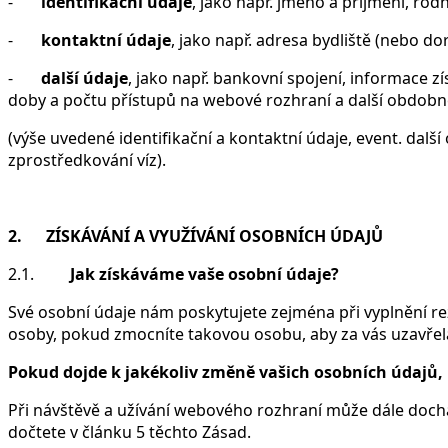
-
identifikační údaje
, jako např. jméno a příjmení, rod
-
kontaktní údaje
, jako např. adresa bydliště (nebo do
-
další údaje
, jako např. bankovní spojení, informace z
doby a počtu přístupů na webové rozhraní a další obdobn
(výše uvedené identifikační a kontaktní údaje, event. dal
zprostředkování víz).
2. ZÍSKÁVÁNÍ A VYUŽÍVÁNÍ OSOBNÍCH ÚDAJŮ
2.1.
Jak získáváme vaše osobní údaje?
Své osobní údaje nám poskytujete zejména při vyplnění rez
osoby, pokud zmocníte takovou osobu, aby za vás uzavřela
Pokud dojde k jakékoliv změně vašich osobních údajů,
Při návštěvě a užívání webového rozhraní může dále dochá
dočtete v článku 5 těchto Zásad.