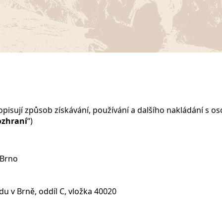
popisují způsob získávání, používání a dalšího nakládání s 
ozhraní
“)
 Brno
 v Brně, oddíl C, vložka 40020