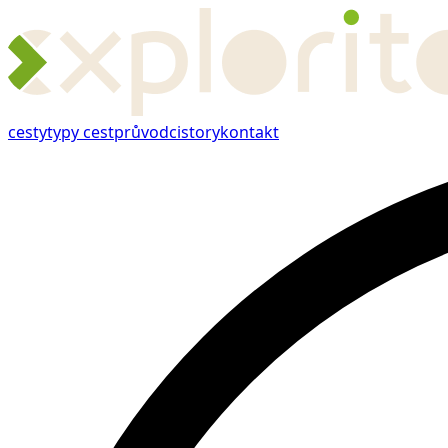
cesty
typy cest
průvodci
story
kontakt